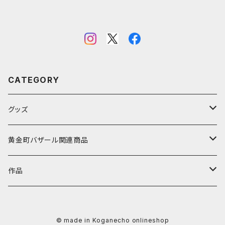
CATEGORY
グッズ
アーティストから探す
黄金町バザール関連商品
阿川大樹
カテゴリーから探す
黄金町バザールグッズ
作品
かずさ
照明機器
値段から探す
黄金町バザール書籍
アーティストから探す
© made in Koganecho onlineshop