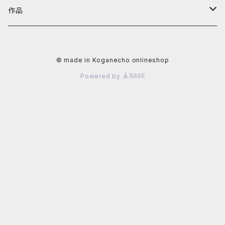
阿川大樹
カテゴリーから探す
黄金町バザールグッズ
作品
かずさ
照明機器
値段から探す
黄金町バザール書籍
アーティストから探す
© made in Koganecho onlineshop
イクタケマコト
書籍
〜4,999円
秋山直子
カテゴリーから探す
Powered by
usagi
食器
5,000円〜9,999円
安里槙
平面作品
値段から探す
太田るなシャワ
生活雑貨
10,000〜29,999円
かずさ
立体作品
~9,999円
岡田光生
文具
阿部智子
写真
10,000円〜29,999円
片桐三佳
アクセサリー
阿部道子
陶芸作品
30,000円〜49,999円
金子未弥
ファッション
イクタケマコト
50,000円〜99,999円