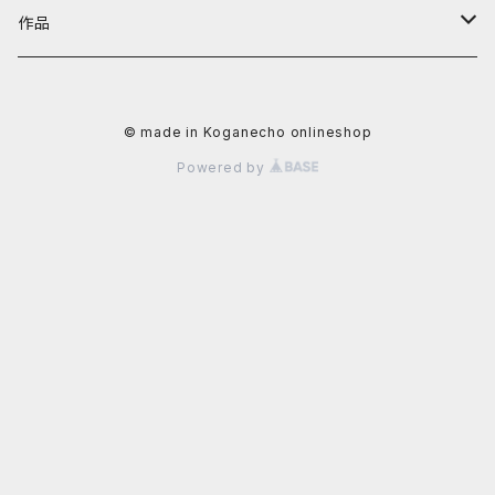
阿川大樹
カテゴリーから探す
黄金町バザールグッズ
作品
かずさ
照明機器
値段から探す
黄金町バザール書籍
アーティストから探す
© made in Koganecho onlineshop
イクタケマコト
書籍
〜4,999円
秋山直子
カテゴリーから探す
Powered by
usagi
食器
5,000円〜9,999円
安里槙
平面作品
値段から探す
太田るなシャワ
生活雑貨
10,000〜29,999円
かずさ
立体作品
~9,999円
岡田光生
文具
阿部智子
写真
10,000円〜29,999円
片桐三佳
アクセサリー
阿部道子
陶芸作品
30,000円〜49,999円
金子未弥
ファッション
イクタケマコト
50,000円〜99,999円