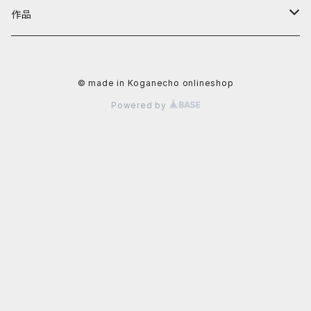
阿川大樹
カテゴリーから探す
黄金町バザールグッズ
作品
かずさ
照明機器
値段から探す
黄金町バザール書籍
アーティストから探す
© made in Koganecho onlineshop
イクタケマコト
書籍
〜4,999円
秋山直子
カテゴリーから探す
Powered by
usagi
食器
5,000円〜9,999円
安里槙
平面作品
値段から探す
太田るなシャワ
生活雑貨
10,000〜29,999円
かずさ
立体作品
~9,999円
岡田光生
文具
阿部智子
写真
10,000円〜29,999円
片桐三佳
アクセサリー
阿部道子
陶芸作品
30,000円〜49,999円
金子未弥
ファッション
イクタケマコト
50,000円〜99,999円