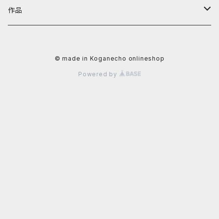
阿川大樹
カテゴリーから探す
黄金町バザールグッズ
作品
かずさ
照明機器
値段から探す
黄金町バザール書籍
アーティストから探す
© made in Koganecho onlineshop
イクタケマコト
書籍
〜4,999円
秋山直子
カテゴリーから探す
Powered by
usagi
食器
5,000円〜9,999円
安里槙
平面作品
値段から探す
太田るなシャワ
生活雑貨
10,000〜29,999円
かずさ
立体作品
~9,999円
岡田光生
文具
阿部智子
写真
10,000円〜29,999円
片桐三佳
アクセサリー
阿部道子
陶芸作品
30,000円〜49,999円
金子未弥
ファッション
イクタケマコト
50,000円〜99,999円