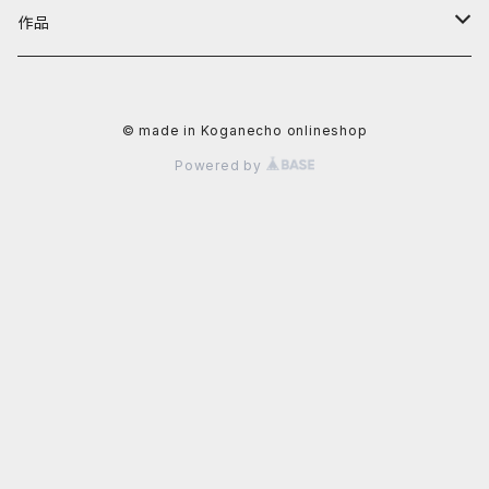
阿川大樹
カテゴリーから探す
黄金町バザールグッズ
作品
かずさ
照明機器
値段から探す
黄金町バザール書籍
アーティストから探す
© made in Koganecho onlineshop
イクタケマコト
書籍
〜4,999円
秋山直子
カテゴリーから探す
Powered by
usagi
食器
5,000円〜9,999円
安里槙
平面作品
値段から探す
太田るなシャワ
生活雑貨
10,000〜29,999円
かずさ
立体作品
~9,999円
岡田光生
文具
阿部智子
写真
10,000円〜29,999円
片桐三佳
アクセサリー
阿部道子
陶芸作品
30,000円〜49,999円
金子未弥
ファッション
イクタケマコト
50,000円〜99,999円