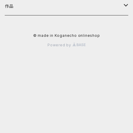
阿川大樹
カテゴリーから探す
黄金町バザールグッズ
作品
かずさ
照明機器
値段から探す
黄金町バザール書籍
アーティストから探す
© made in Koganecho onlineshop
イクタケマコト
書籍
〜4,999円
秋山直子
カテゴリーから探す
Powered by
usagi
食器
5,000円〜9,999円
安里槙
平面作品
値段から探す
太田るなシャワ
生活雑貨
10,000〜29,999円
かずさ
立体作品
~9,999円
岡田光生
文具
阿部智子
写真
10,000円〜29,999円
片桐三佳
アクセサリー
阿部道子
陶芸作品
30,000円〜49,999円
金子未弥
ファッション
イクタケマコト
50,000円〜99,999円