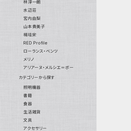
林淳一朗
水辺荘
宮内由梨
山本貴美子
楊珪宋
RED Profile
ローランス・ベンツ
メリノ
アリアーヌ・メルシエ＝ボー
カテゴリーから探す
照明機器
書籍
食器
生活雑貨
文具
アクセサリー