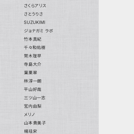
さくらアリス
さとうりさ
SUZUKIMI
ジョナガミ ラボ
竹本真紀
千々和佑樹
常木理早
寺島大介
葉栗翠
林淳一朗
平山好哉
三ツ山一志
宮内由梨
メリノ
山本貴美子
楊珪宋