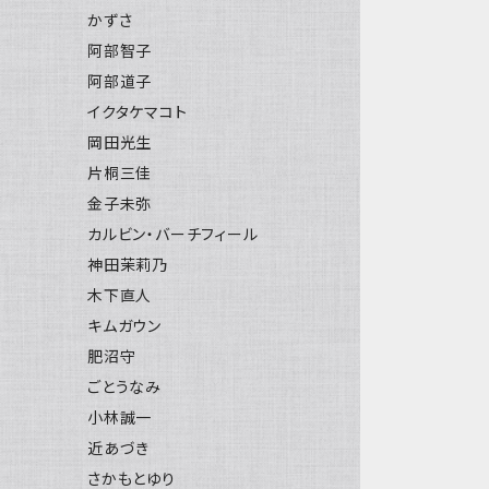
かずさ
阿部智子
阿部道子
イクタケマコト
岡田光生
片桐三佳
金子未弥
カルビン・バーチフィール
神田茉莉乃
木下直人
キムガウン
肥沼守
ごとうなみ
小林誠一
近あづき
さかもとゆり