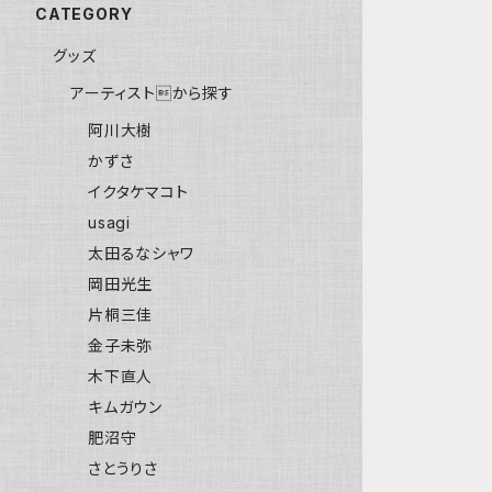
CATEGORY
グッズ
アーティストから探す
阿川大樹
かずさ
イクタケマコト
usagi
太田るなシャワ
岡田光生
片桐三佳
金子未弥
木下直人
キムガウン
肥沼守
さとうりさ