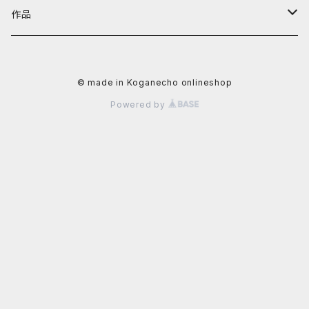
阿川大樹
カテゴリーから探す
黄金町バザールグッズ
作品
かずさ
照明機器
値段から探す
黄金町バザール書籍
アーティストから探す
© made in Koganecho onlineshop
イクタケマコト
書籍
〜4,999円
秋山直子
カテゴリーから探す
Powered by
usagi
食器
5,000円〜9,999円
安里槙
平面作品
値段から探す
太田るなシャワ
生活雑貨
10,000〜29,999円
かずさ
立体作品
~9,999円
岡田光生
文具
阿部智子
写真
10,000円〜29,999円
片桐三佳
アクセサリー
阿部道子
陶芸作品
30,000円〜49,999円
金子未弥
ファッション
イクタケマコト
50,000円〜99,999円