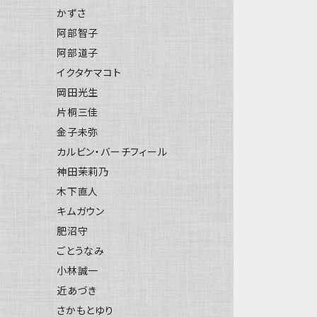
かずさ
阿部智子
阿部道子
イクタケマコト
岡田光生
片桐三佳
金子未弥
カルビン・バーチフィール
神田茉莉乃
木下直人
キムガウン
肥沼守
ごとうなみ
小林誠一
近あづき
さかもとゆり