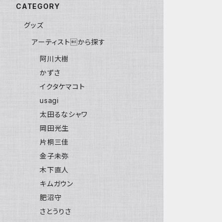
CATEGORY
グッズ
アーティストから探す
阿川大樹
かずさ
イクタケマコト
usagi
太田るなシャワ
岡田光生
片桐三佳
金子未弥
木下直人
キムガウン
肥沼守
さとうりさ