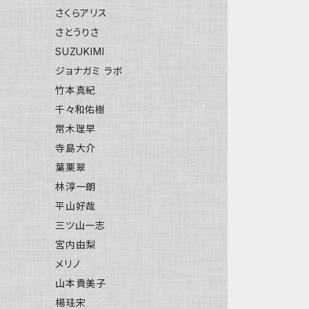
さくらアリス
さとうりさ
SUZUKIMI
ジョナガミ ラボ
竹本真紀
千々和佑樹
常木理早
寺島大介
葉栗翠
林淳一朗
平山好哉
三ツ山一志
宮内由梨
メリノ
山本貴美子
楊珪宋