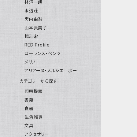
林淳一朗
水辺荘
宮内由梨
山本貴美子
楊珪宋
RED Profile
ローランス・ベンツ
メリノ
アリアーヌ・メルシエ＝ボー
カテゴリーから探す
照明機器
書籍
食器
生活雑貨
文具
アクセサリー