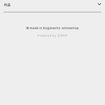
阿川大樹
カテゴリーから探す
黄金町バザールグッズ
作品
かずさ
照明機器
値段から探す
黄金町バザール書籍
アーティストから探す
© made in Koganecho onlineshop
イクタケマコト
書籍
〜4,999円
秋山直子
カテゴリーから探す
Powered by
usagi
食器
5,000円〜9,999円
安里槙
平面作品
値段から探す
太田るなシャワ
生活雑貨
10,000〜29,999円
かずさ
立体作品
~9,999円
岡田光生
文具
阿部智子
写真
10,000円〜29,999円
片桐三佳
アクセサリー
阿部道子
陶芸作品
30,000円〜49,999円
金子未弥
ファッション
イクタケマコト
50,000円〜99,999円