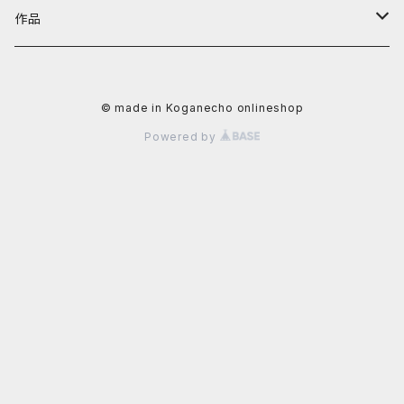
阿川大樹
カテゴリーから探す
黄金町バザールグッズ
作品
かずさ
照明機器
値段から探す
黄金町バザール書籍
アーティストから探す
© made in Koganecho onlineshop
イクタケマコト
書籍
〜4,999円
秋山直子
カテゴリーから探す
Powered by
usagi
食器
5,000円〜9,999円
安里槙
平面作品
値段から探す
太田るなシャワ
生活雑貨
10,000〜29,999円
かずさ
立体作品
~9,999円
岡田光生
文具
阿部智子
写真
10,000円〜29,999円
片桐三佳
アクセサリー
阿部道子
陶芸作品
30,000円〜49,999円
金子未弥
ファッション
イクタケマコト
50,000円〜99,999円