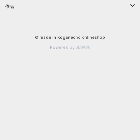
阿川大樹
カテゴリーから探す
黄金町バザールグッズ
作品
かずさ
照明機器
値段から探す
黄金町バザール書籍
アーティストから探す
© made in Koganecho onlineshop
イクタケマコト
書籍
〜4,999円
秋山直子
カテゴリーから探す
Powered by
usagi
食器
5,000円〜9,999円
安里槙
平面作品
値段から探す
太田るなシャワ
生活雑貨
10,000〜29,999円
かずさ
立体作品
~9,999円
岡田光生
文具
阿部智子
写真
10,000円〜29,999円
片桐三佳
アクセサリー
阿部道子
陶芸作品
30,000円〜49,999円
金子未弥
ファッション
イクタケマコト
50,000円〜99,999円