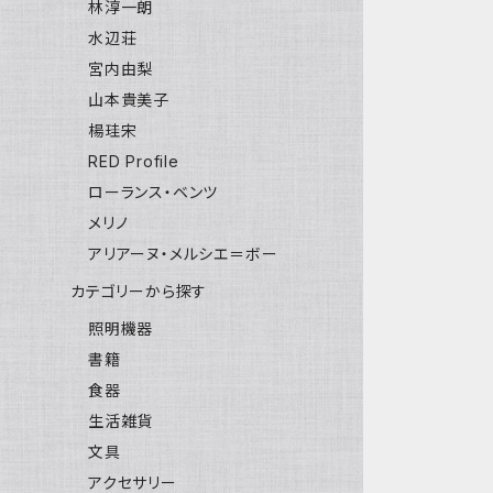
林淳一朗
水辺荘
宮内由梨
山本貴美子
楊珪宋
RED Profile
ローランス・ベンツ
メリノ
アリアーヌ・メルシエ＝ボー
カテゴリーから探す
照明機器
書籍
食器
生活雑貨
文具
アクセサリー