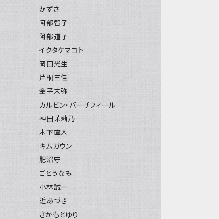
かずさ
阿部智子
阿部道子
イクタケマコト
岡田光生
片桐三佳
金子未弥
カルビン・バーチフィール
神田茉莉乃
木下直人
キムガウン
肥沼守
ごとうなみ
小林誠一
近あづき
さかもとゆり