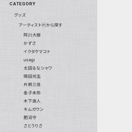
CATEGORY
グッズ
アーティストから探す
阿川大樹
かずさ
イクタケマコト
usagi
太田るなシャワ
岡田光生
片桐三佳
金子未弥
木下直人
キムガウン
肥沼守
さとうりさ