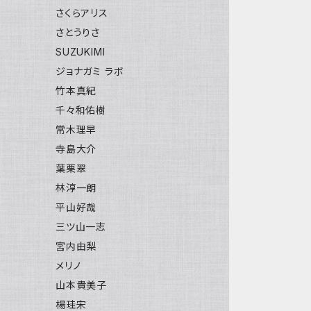
さくらアリス
さとうりさ
SUZUKIMI
ジョナガミ ラボ
竹本真紀
千々和佑樹
常木理早
寺島大介
葉栗翠
林淳一朗
平山好哉
三ツ山一志
宮内由梨
メリノ
山本貴美子
楊珪宋